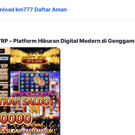
wnload km777 Daftar Aman
RP – Platform Hiburan Digital Modern di Gengga