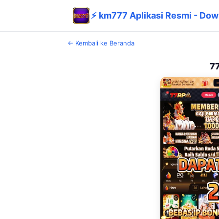
⚡ km777 Aplikasi Resmi - Do
← Kembali ke Beranda
77