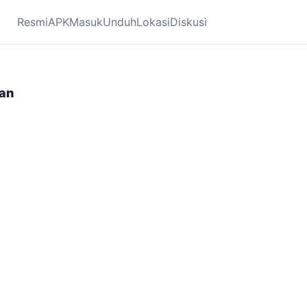
Resmi
APK
Masuk
Unduh
Lokasi
Diskusi
man