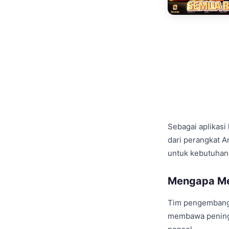
Sebagai aplikasi
dari perangkat 
untuk kebutuhan
Mengapa Me
Tim pengembang 
membawa peningka