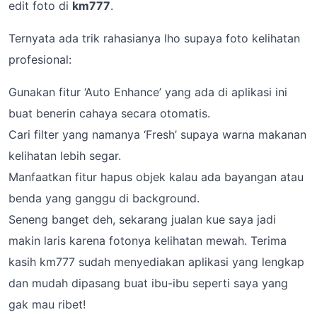
edit foto di
km777
.
Ternyata ada trik rahasianya lho supaya foto kelihatan
profesional:
Gunakan fitur ‘Auto Enhance’ yang ada di aplikasi ini
buat benerin cahaya secara otomatis.
Cari filter yang namanya ‘Fresh’ supaya warna makanan
kelihatan lebih segar.
Manfaatkan fitur hapus objek kalau ada bayangan atau
benda yang ganggu di background.
Seneng banget deh, sekarang jualan kue saya jadi
makin laris karena fotonya kelihatan mewah. Terima
kasih km777 sudah menyediakan aplikasi yang lengkap
dan mudah dipasang buat ibu-ibu seperti saya yang
gak mau ribet!