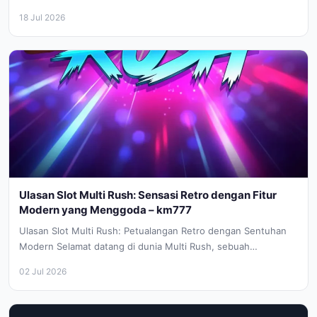
Trophy Rush Triple Boost...
18 Jul 2026
Ulasan Slot Multi Rush: Sensasi Retro dengan Fitur
Modern yang Menggoda – km777
Ulasan Slot Multi Rush: Petualangan Retro dengan Sentuhan
Modern Selamat datang di dunia Multi Rush, sebuah
permainan slot yang membawa...
02 Jul 2026