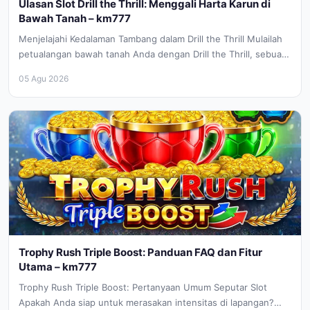
Ulasan Slot Drill the Thrill: Menggali Harta Karun di
Bawah Tanah – km777
Menjelajahi Kedalaman Tambang dalam Drill the Thrill Mulailah
petualangan bawah tanah Anda dengan Drill the Thrill, sebuah
slot penuh aksi...
05 Agu 2026
Trophy Rush Triple Boost: Panduan FAQ dan Fitur
Utama – km777
Trophy Rush Triple Boost: Pertanyaan Umum Seputar Slot
Apakah Anda siap untuk merasakan intensitas di lapangan?