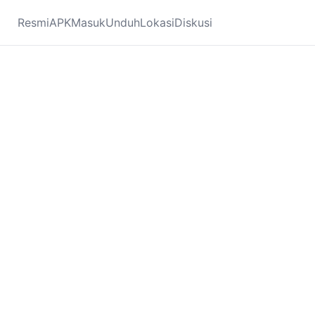
Resmi
APK
Masuk
Unduh
Lokasi
Diskusi