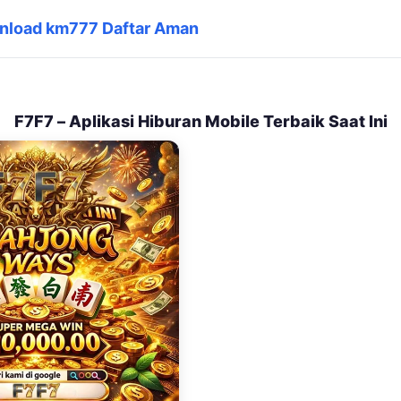
wnload km777 Daftar Aman
F7F7 – Aplikasi Hiburan Mobile Terbaik Saat Ini