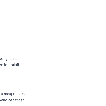
 pengalaman
 interaktif
aru maupun lama.
 yang cepat dan