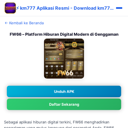
⚡ km777 Aplikasi Resmi - Download km777 Daftar Aman
← Kembali ke Beranda
FW66 – Platform Hiburan Digital Modern di Genggaman
Unduh APK
Daftar Sekarang
Sebagai aplikasi hiburan digital terkini, FW66 menghadirkan
pengalaman yang mulus langsung dari perangkat Anda. FW66