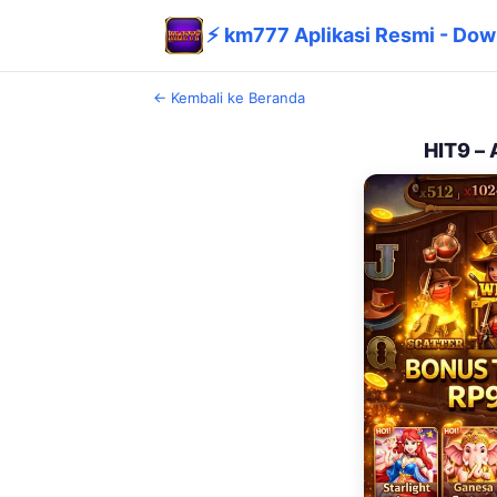
⚡ km777 Aplikasi Resmi - Do
← Kembali ke Beranda
HIT9 –