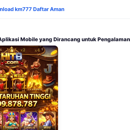
wnload km777 Daftar Aman
 Aplikasi Mobile yang Dirancang untuk Pengalaman