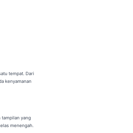
atu tempat. Dari
ada kenyamanan
 tampilan yang
 kelas menengah.