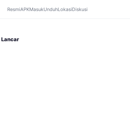
Resmi
APK
Masuk
Unduh
Lokasi
Diskusi
 Lancar